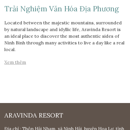
Trải Nghiệm Văn Hóa Địa Phương
Located between the majestic mountains, surrounded
by natural landscape and idyllic life, Aravinda Resort is
an ideal place to discover the most authentic sides of
Ninh Binh through many activities to live a day like a real
local.
Xem thêm
ARAVINDA RESORT
Địa chỉ : Thôn Hải Nham, xã Ninh Hải, huyện Hoa Lư, tỉnh