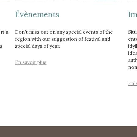
Évènements
Im
rt à
Don't miss out on any special events of the
Sit
region with our suggestion of festival and
ento
es
special days of year.
idy
idéa
aut
En savoir plus
nom
En 